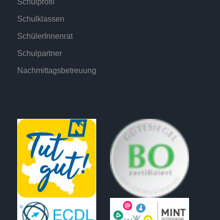
Schulprofil
Schulklassen
SchülerInnenrat
Schulpartner
Nachmittagsbetreuung