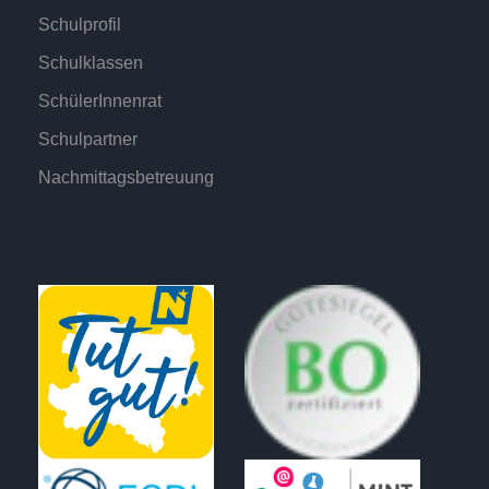
Schulprofil
Schulklassen
SchülerInnenrat
Schulpartner
Nachmittagsbetreuung