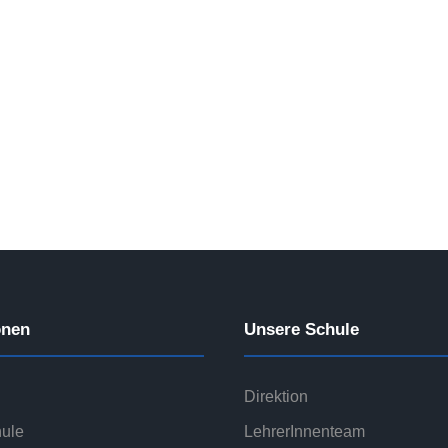
onen
Unsere Schule
Direktion
ule
LehrerInnenteam