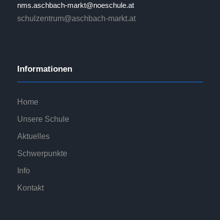
s
nms.aschbach-markt@noeschule.at
schulzentrum@aschbach-markt.at
N
a
v
Informationen
i
Home
g
Unsere Schule
Aktuelles
a
Schwerpunkte
t
Info
i
Kontakt
o