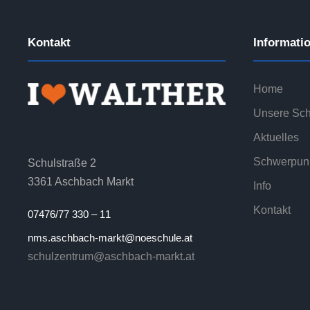
Kontakt
Informati
Home
Unsere Sch
Aktuelles
Schwerpun
Schulstraße 2
3361 Aschbach Markt
Info
Kontakt
07476/77 330 – 11
nms.aschbach-markt@noeschule.at
schulzentrum@aschbach-markt.at