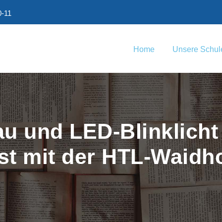
0-11
Home
Unsere Schul
u und LED-Blinklicht 
t mit der HTL-Waidh