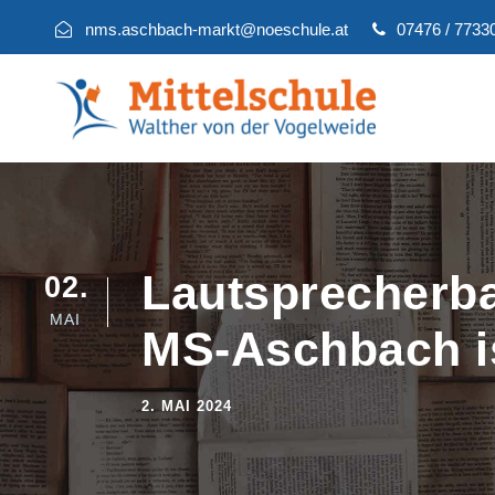
nms.aschbach-markt@noeschule.at
07476 / 7733
Lautsprecherba
02
MAI
MS-Aschbach is
2. MAI 2024