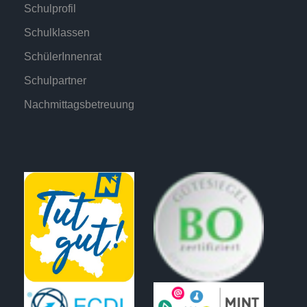
Schulprofil
Schulklassen
SchülerInnenrat
Schulpartner
Nachmittagsbetreuung